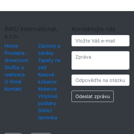
INKU International,
Kontaktujte nás
s.r.o.
Home
Záclony a
Prodejna -
závěsy
showroom
Tapety na
Služby a
zeď
realizace
Kusové
O firmě
koberce
Kontakt
Koberce
Vinylové
Odeslat zprávu
podlahy
Stínící
technika