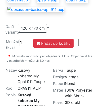
Další
120 x 170 cm
varianty
Množství
Přidat do košíku
(kus)
Minimální množství pro objednání: 1 kus. Objednávat lze
v násobcích množství: 1,0 kus
Název
Kusový
Barva
Taupe
koberec My
Design
Vintage
Opal 911 Taupe
Raport
Nemá
Kód
OPA911TAUP
Materiál
100% Polyester
Popis
Kusový
with Shrink
koberec My
Povrch
3D efekt