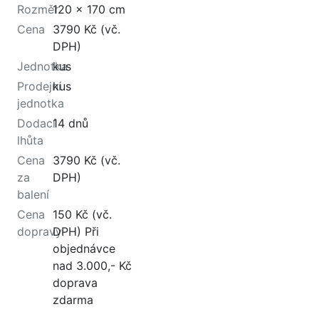
Rozměr
120 x 170 cm
Cena
3790 Kč (vč.
DPH)
Jednotka
kus
Prodejní
kus
jednotka
Dodací
14 dnů
lhůta
Cena
3790 Kč (vč.
za
DPH)
balení
Cena
150 Kč (vč.
dopravy
DPH) Při
objednávce
nad 3.000,- Kč
doprava
zdarma