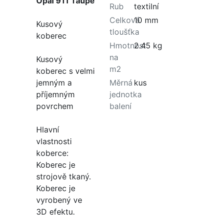
Opal 911 Taupe
Rub
textilní
Celková
10 mm
Kusový
tloušťka
koberec
Hmotnost
2.45 kg
na
Kusový
m2
koberec s velmi
jemným a
Měrná
kus
příjemným
jednotka
povrchem
balení
Hlavní
vlastnosti
koberce:
Koberec je
strojově tkaný.
Koberec je
vyrobený ve
3D efektu.