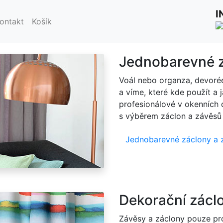
y
I
ZVOLTE ZÁCLONY A ZÁVĚSY
ontakt
Košík
Jednobarevné z
Voál nebo organza, devoré
a víme, které kde použít a 
profesionálové v okenních
s výběrem záclon a závěsů
Jednobarevné záclony a 
Dekorační zácl
Závěsy a záclony pouze pro