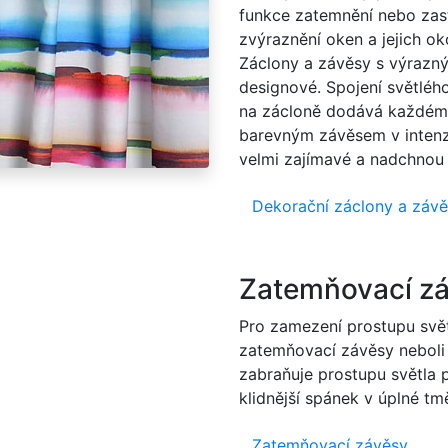
funkce zatemnění nebo zastí
zvýraznění oken a jejich oko
Záclony a závěsy s výrazn
designové. Spojení světlé
na zácloně dodává každému
barevným závěsem v intenz
velmi zajímavé a nadchnou 
Dekorační záclony a záv
Zatemňovací z
Pro zamezení prostupu světl
zatemňovací závěsy neboli 
zabraňuje prostupu světla 
klidnější spánek v úplné tm
Zatemňovací závěsy