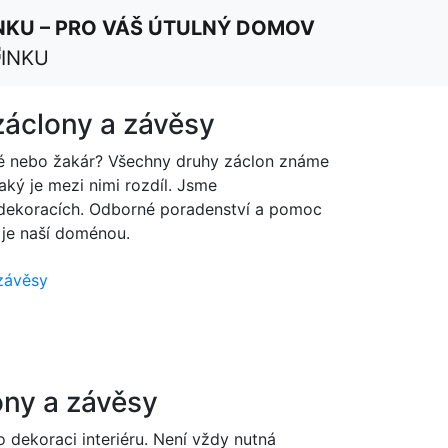
NKU – PRO VÁŠ ÚTULNÝ DOMOV
áclony a závěsy
é nebo žakár? Všechny druhy záclon známe
jaký je mezi nimi rozdíl. Jsme
 dekoracích. Odborné poradenství a pomoc
 je naší doménou.
závěsy
ony a závěsy
 dekoraci interiéru. Není vždy nutná