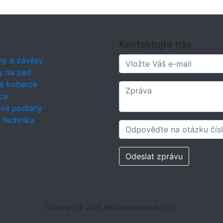
Kontaktujte nás
ny a závěsy
y na zeď
é koberce
ce
ové podlahy
í technika
Odeslat zprávu
Copyright © 2026 INKU International, s.r.o.