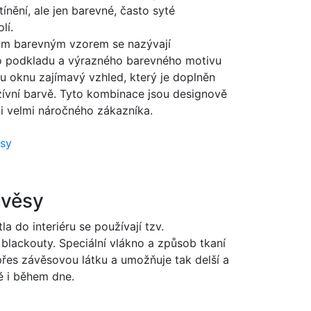
nění, ale jen barevné, často syté
lí.
ým barevným vzorem se nazývají
ho podkladu a výrazného barevného motivu
 oknu zajímavý vzhled, který je doplněn
ívní barvě. Tyto kombinace jsou designově
i velmi náročného zákazníka.
ěsy
ávěsy
a do interiéru se používají tzv.
blackouty. Speciální vlákno a způsob tkaní
přes závěsovou látku a umožňuje tak delší a
ě i během dne.