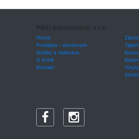
INKU International, s.r.o.
Home
Záclo
Prodejna - showroom
Tapet
Služby a realizace
Kusov
O firmě
Kober
Kontakt
Vinyl
Stíníc