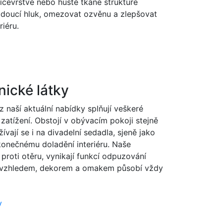
vícevrstvé nebo hustě tkané struktuře
ádoucí hluk, omezovat ozvěnu a zlepšovat
riéru.
ické látky
 naší aktuální nabídky splňují veškeré
zatížení. Obstojí v obývacím pokoji stejně
ívají se i na divadelní sedadla, sjeně jako
konečnému doladění interiéru. Naše
proti otěru, vynikají funkcí odpuzování
 a vzhledem, dekorem a omakem působí vždy
y