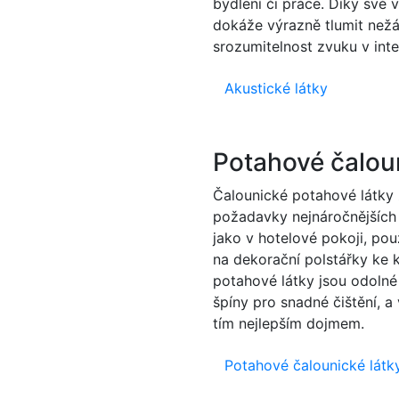
bydlení či práce. Díky své 
dokáže výrazně tlumit než
srozumitelnost zvuku v inte
Akustické látky
Potahové čaloun
Čalounické potahové látky z
požadavky nejnáročnějších 
jako v hotelové pokoji, použ
na dekorační polstářky ke 
potahové látky jsou odolné 
špíny pro snadné čištění,
tím nejlepším dojmem.
Potahové čalounické látk