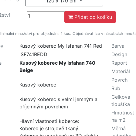
120 x 170 cm
ství
Přidat do košíku
)
nimální množství pro objednání: 1 kus. Objednávat lze v násobcích množst
ev
Kusový koberec My Isfahan 741 Red
Barva
ISF741REDD
Design
s
Kusový koberec My Isfahan 740
Raport
Beige
Materiál
Povrch
Kusový koberec
Rub
Celková
Kusový koberec s velmi jemným a
tloušťka
příjemným povrchem
Hmotnost
na m2
Hlavní vlastnosti koberce:
Koberec je strojově tkaný.
Měrná
Koberec je vyrobený ve 3D efektu.
jednotka