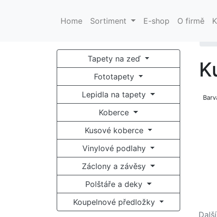
Pro optimální funkci našich stránek používáme cookies. Uží
Home
Sortiment
E-shop
O firmě
K
E-
Tapety na zeď
K
Fototapety
Lepidla na tapety
Barv
Koberce
Kusové koberce
Vinylové podlahy
Záclony a závěsy
Polštáře a deky
Koupelnové předložky
Další