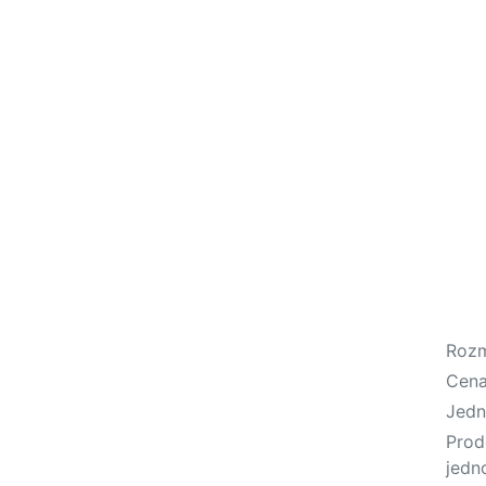
Roz
Cen
Jedn
Prod
jedn