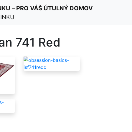
ím a souhlasím
NKU – PRO VÁŠ ÚTULNÝ DOMOV
an 741 Red