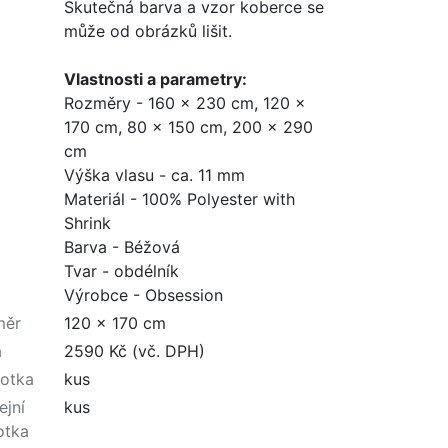
Skutečná barva a vzor koberce se
může od obrázků lišit.
Vlastnosti a parametry:
Rozměry - 160 x 230 cm, 120 x
170 cm, 80 x 150 cm, 200 x 290
cm
Výška vlasu - ca. 11 mm
Materiál - 100% Polyester with
Shrink
Barva - Béžová
Tvar - obdélník
Výrobce - Obsession
měr
120 x 170 cm
a
2590 Kč (vč. DPH)
otka
kus
ejní
kus
otka