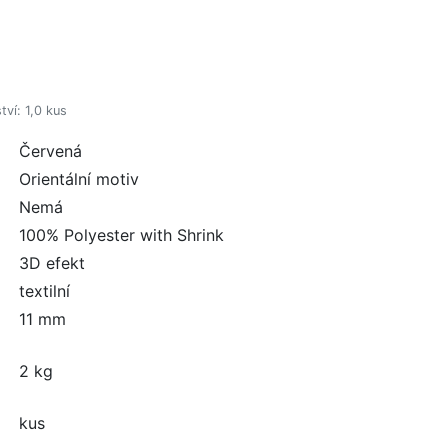
ví: 1,0 kus
Červená
Orientální motiv
Nemá
100% Polyester with Shrink
3D efekt
textilní
11 mm
2 kg
kus