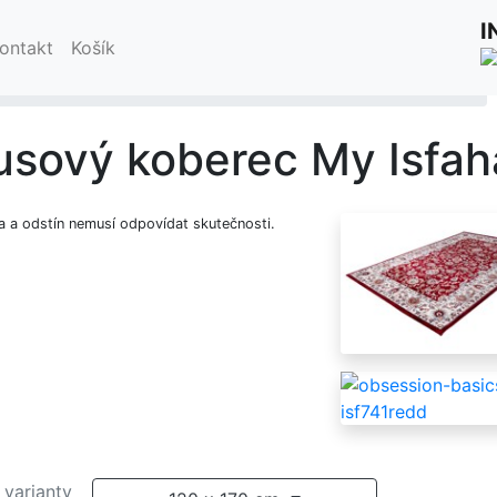
váním stránek inku.cz souhlasíte s jejich používáním.
Rozum
I
ontakt
Košík
shop
Kusové koberce Obsession
Obsession Basics
usový koberec My Isfah
a a odstín nemusí odpovídat skutečnosti.
 varianty