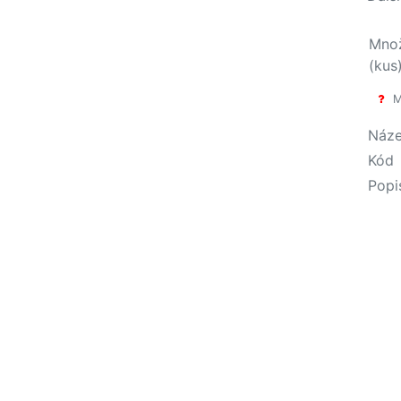
Množ
(kus
Mi
Náz
Kód
Popi