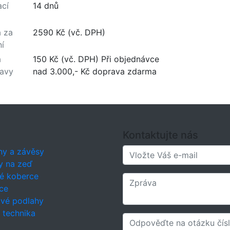
cí
14 dnů
 za
2590 Kč (vč. DPH)
ní
a
150 Kč (vč. DPH) Při objednávce
avy
nad 3.000,- Kč doprava zdarma
Kontaktujte nás
ny a závěsy
y na zeď
é koberce
ce
ové podlahy
í technika