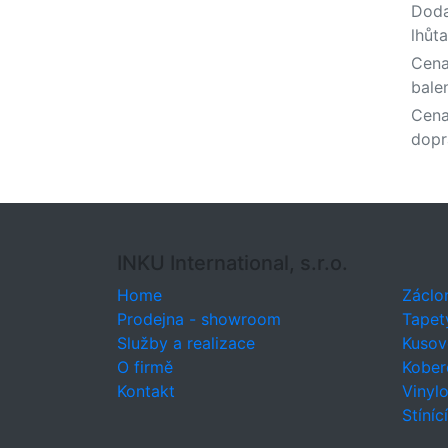
Doda
lhůta
Cena
bale
Cen
dopr
INKU International, s.r.o.
Home
Záclo
Prodejna - showroom
Tapet
Služby a realizace
Kusov
O firmě
Kober
Kontakt
Vinyl
Stíníc