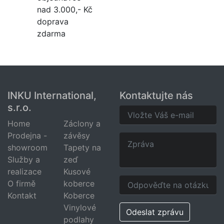
nad 3.000,- Kč
doprava
zdarma
INKU International,
Kontaktujte nás
s.r.o.
Home
Záclony a
Prodejna -
závěsy
showroom
Tapety na
Služby a
zeď
realizace
Kusové
O firmě
koberce
Kontakt
Koberce
Vinylové
Odeslat zprávu
podlahy