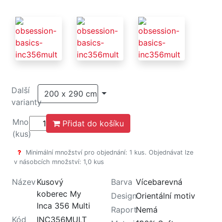
Další
200 x 290 cm
varianty
Množství
Přidat do košíku
(kus)
Minimální množství pro objednání: 1 kus. Objednávat lze
v násobcích množství: 1,0 kus
Název
Kusový
Barva
Vícebarevná
koberec My
Design
Orientální motiv
Inca 356 Multi
Raport
Nemá
Kód
INC356MULT