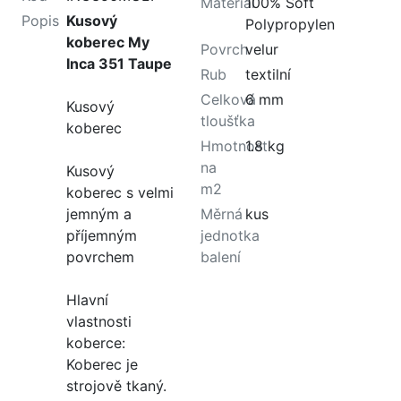
Materiál
100% Soft
Popis
Kusový
Polypropylen
koberec My
Povrch
velur
Inca 351 Taupe
Rub
textilní
Celková
6 mm
Kusový
tloušťka
koberec
Hmotnost
1.8 kg
na
Kusový
m2
koberec s velmi
jemným a
Měrná
kus
příjemným
jednotka
povrchem
balení
Hlavní
vlastnosti
koberce:
Koberec je
strojově tkaný.