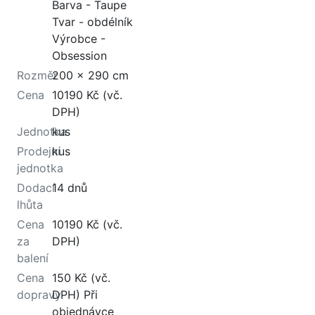
Barva - Taupe
Tvar - obdélník
Výrobce -
Obsession
Rozměr
200 x 290 cm
Cena
10190 Kč (vč.
DPH)
Jednotka
kus
Prodejní
kus
jednotka
Dodací
14 dnů
lhůta
Cena
10190 Kč (vč.
za
DPH)
balení
Cena
150 Kč (vč.
dopravy
DPH) Při
objednávce