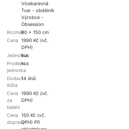
Vícebarevná
Tvar - obdélník
Výrobce -
Obsession
Rozměr
80 x 150 cm
Cena
1990 Kč (vč.
DPH)
Jednotka
kus
Prodejní
kus
jednotka
Dodací
14 dnů
lhůta
Cena
1990 Kč (vč.
za
DPH)
balení
Cena
150 Kč (vč.
dopravy
DPH) Při