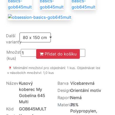
Další
80 x 150 cm
varianty
Množství
Přidat do košíku
(kus)
Minimální množství pro objednání: 1 kus. Objednávat lze
v násobcích množství: 1,0 kus
Název
Kusový
Barva
Vícebarevná
koberec My
Design
Orientální motiv
Gobelina 645
Raport
Nemá
Multi
Materiál
76%
Kód
GOB645MULT
Polypropylen,