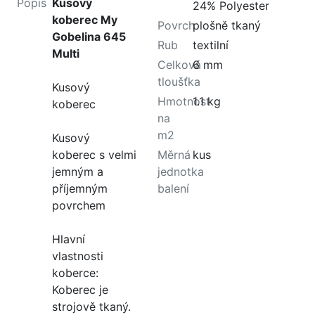
Popis
Kusový
24% Polyester
koberec My
Povrch
plošně tkaný
Gobelina 645
Rub
textilní
Multi
Celková
6 mm
tloušťka
Kusový
Hmotnost
1.1 kg
koberec
na
m2
Kusový
koberec s velmi
Měrná
kus
jemným a
jednotka
příjemným
balení
povrchem
Hlavní
vlastnosti
koberce:
Koberec je
strojově tkaný.