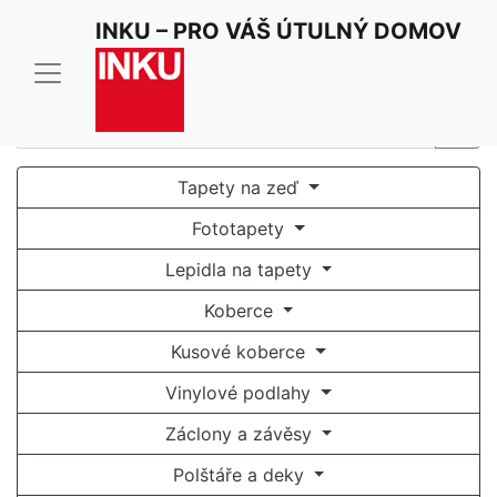
Pro optimální funkci našich stránek používáme cookies.
INKU – PRO VÁŠ ÚTULNÝ DOMOV
Užíváním stránek inku.cz souhlasíte s jejich
používáním.
Rozumím a souhlasím
Tapety na zeď
Fototapety
Lepidla na tapety
Koberce
Kusové koberce
Vinylové podlahy
Záclony a závěsy
Polštáře a deky