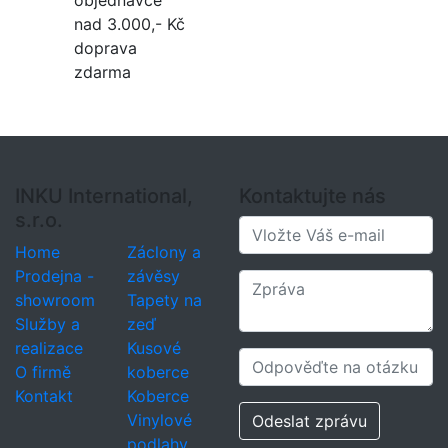
objednávce
nad 3.000,- Kč
doprava
zdarma
INKU International,
Kontaktujte nás
s.r.o.
Home
Záclony a
Prodejna -
závěsy
showroom
Tapety na
Služby a
zeď
realizace
Kusové
O firmě
koberce
Kontakt
Koberce
Vinylové
Odeslat zprávu
podlahy