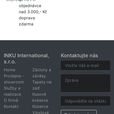
objednávce
nad 3.000,- Kč
doprava
zdarma
INKU International,
Kontaktujte nás
s.r.o.
Home
Záclony a
Prodejna -
závěsy
showroom
Tapety na
Služby a
zeď
realizace
Kusové
O firmě
koberce
Kontakt
Koberce
Vinylové