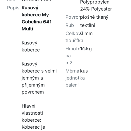
Polypropylen,
Popis
Kusový
24% Polyester
koberec My
Povrch
plošně tkaný
Gobelina 641
Rub
textilní
Multi
Celková
6 mm
tloušťka
Kusový
Hmotnost
1.1 kg
koberec
na
m2
Kusový
koberec s velmi
Měrná
kus
jemným a
jednotka
příjemným
balení
povrchem
Hlavní
vlastnosti
koberce:
Koberec je