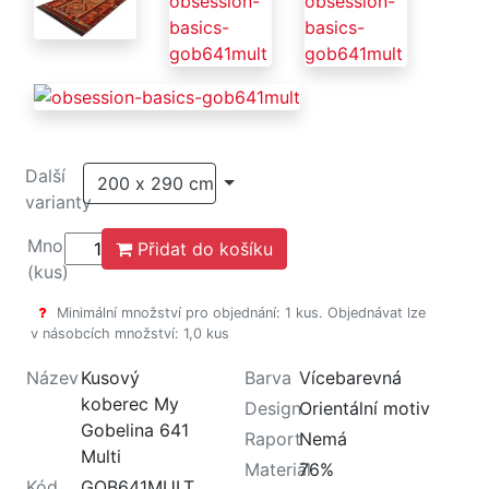
Další
200 x 290 cm
varianty
Množství
Přidat do košíku
(kus)
Minimální množství pro objednání: 1 kus. Objednávat lze
v násobcích množství: 1,0 kus
Název
Kusový
Barva
Vícebarevná
koberec My
Design
Orientální motiv
Gobelina 641
Raport
Nemá
Multi
Materiál
76%
Kód
GOB641MULT