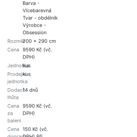
Barva -
Vícebarevná
Tvar - obdélník
Výrobce -
Obsession
Rozměr
200 x 290 cm
Cena
9590 Kč (vč.
DPH)
Jednotka
kus
Prodejní
kus
jednotka
Dodací
14 dnů
lhůta
Cena
9590 Kč (vč.
za
DPH)
balení
Cena
150 Kč (vč.
dopravy
DPH) Při