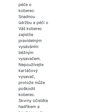
péče o
koberec:
Snadnou
údržbu a péči o
Váš koberec
zajistíte
pravidelným
vysáváním
běžným
vysavačem.
Nepoužívejte
kartáčový
vysavač,
protože může
poškodit
koberec.
Skvrny očistěte
hadříkem a