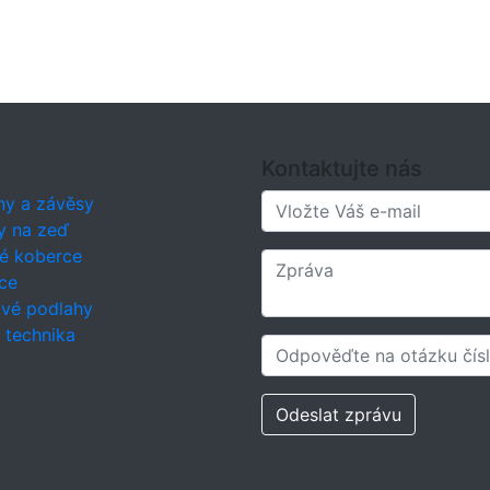
Kontaktujte nás
ny a závěsy
y na zeď
é koberce
ce
ové podlahy
í technika
Odeslat zprávu