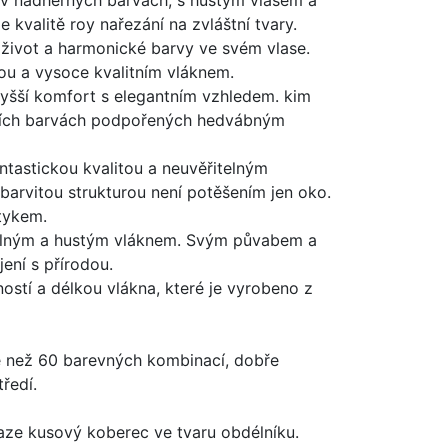
 v nádherných barvách, s hustým vlasem a
kvalitě roy nařezání na zvláštní tvary.
 život a harmonické barvy ve svém vlase.
tou a vysoce kvalitním vláknem.
yšší komfort s elegantním vzhledem. kim
álních barvách podpořených hedvábným
ntastickou kvalitou a neuvěřitelným
barvitou strukturou není potěšením jen oko.
tykem.
lným a hustým vláknem. Svým půvabem a
ení s přírodou.
ostí a délkou vlákna, které je vyrobeno z
e než 60 barevných kombinací, dobře
ředí.
aze kusový koberec ve tvaru obdélníku.