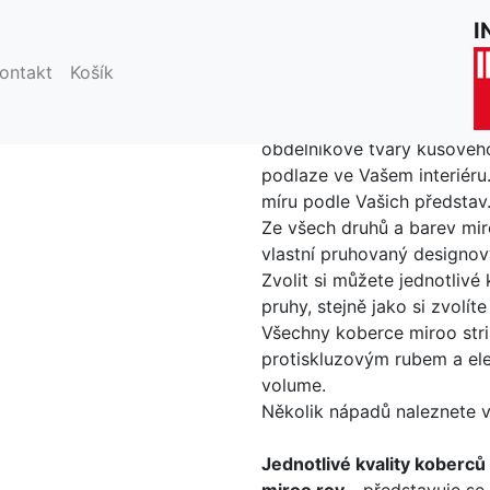
I
ontakt
Košík
miroo stripe
- Hlavním cíle
obdélníkové tvary kusovéh
podlaze ve Vašem interiéru.
míru podle Vašich představ
Ze všech druhů a barev mir
vlastní pruhovaný designov
Zvolit si můžete jednotlivé
pruhy, stejně jako si zvolíte
Všechny koberce miroo stri
protiskluzovým rubem a e
volume.
Několik nápadů naleznete v 
Jednotlivé kvality koberců