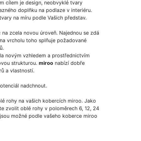
ím cílem je design, neobvyklé tvary
zného doplňku na podlaze v interiéru.
 tvary na míru podle Vašich představ.
 na zcela novou úroveň. Najednou se zdá
 na vrcholu toho splňuje požadované
ů.
ela novým vzhledem a prostřednictvím
ovou strukturou.
miroo
nabízí dobře
ů a vlastností.
otenciál nadchnout.
lé rohy na vašich kobercích miroo. Jako
e zvolit oblé rohy v poloměrech 6, 12, 24
 jsou možné podle vašeho koberce miroo