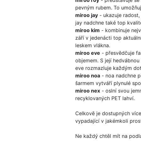
miroo roy
- představuje se
pevným rubem. To umožňuje 
miroo jay
- ukazuje radost,
jay nadchne také top kvali
miroo kim
- kombinuje nejv
září v jedenácti top aktu
leskem vlákna.
miroo eve
- přesvědčuje fa
objemem. S její hedvábnou 
eve rozmazluje každým do
miroo noa
- noa nadchne p
šarmem vytváří plynulé spoj
miroo nex
- oslní svou jemn
recyklovaných PET lahví.
Celkově je dostupných víc
vypadající v jakémkoli prost
Ne každý chtěl mít na podl