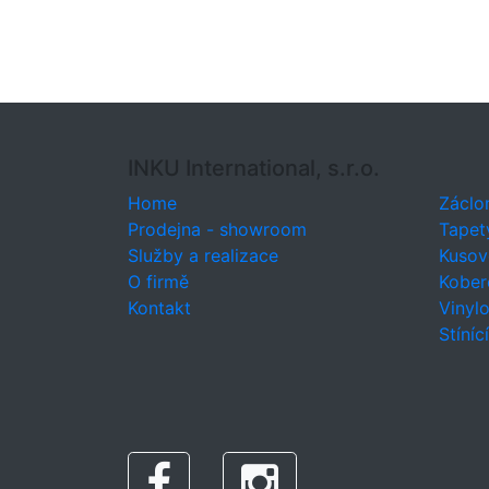
INKU International, s.r.o.
Home
Záclo
Prodejna - showroom
Tapet
Služby a realizace
Kusov
O firmě
Kober
Kontakt
Vinyl
Stíníc