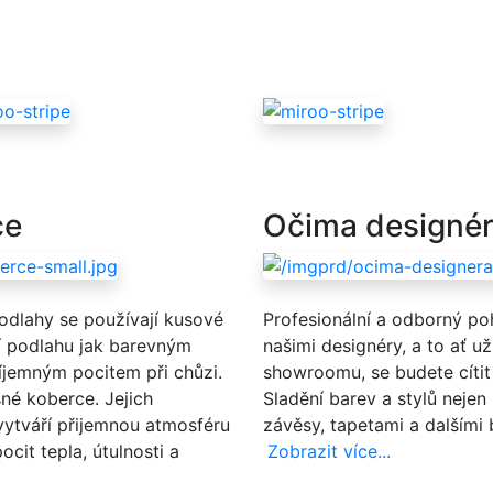
ce
Očima designé
podlahy se používají kusové
Profesionální a odborný poh
í podlahu jak barevným
našimi designéry, a to ať u
íjemným pocitem při chůzi.
showroomu, se budete cítit pl
šné koberce. Jejich
Sladění barev a stylů nejen
 vytváří přijemnou atmosféru
závěsy, tapetami a dalšími 
ocit tepla, útulnosti a
Zobrazit více...