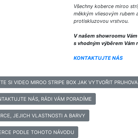
Všechny koberce miroo str
měkkým vliesovým rubem a
protiskluzovou vrstvou.
V našem showroomu Vám p
s vhodným výběrem Vám r
KONTAKTUJTE NÁS
TE SI VIDEO MIROO STRIPE BOX JAK VYTVOŘIT PRUHOV
NTAKTUJTE NÁS, RÁDI VÁM PORADÍME
RCE, JEJICH VLASTNOSTI A BARVY
BERCE PODLE TOHOTO NÁVODU