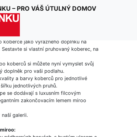
NKU – PRO VÁŠ ÚTULNÝ DOMOV
m a principem je design, pruhované
o koberce jako výrazného doplňku na
 Sestavte si vlastní pruhovaný koberec, na
.
oo koberců si můžete nyní vymyslet svůj
ý doplněk pro vaši podlahu.
 kvality a barvy koberců pro jednotlivé
 šířku jednotlivých pruhů.
pe se dodávají s luxusním filcovým
legantním zakončovacím lemem miroo
naší galerii.
 miroo: