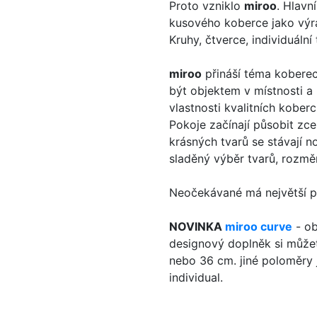
Proto vzniklo
miroo
. Hlavn
kusového koberce jako výra
Kruhy, čtverce, individuální
miroo
přináší téma koberec
být objektem v místnosti a
vlastnosti kvalitních koberc
Pokoje začínají působit zc
krásných tvarů se stávají n
sladěný výběr tvarů, rozměr
Neočekávané má největší p
NOVINKA
miroo curve
- ob
designový doplněk si můžet
nebo 36 cm. jiné poloměry
individual.