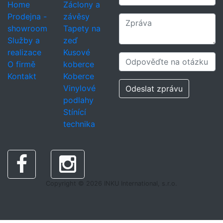
Home
Záclony a
Prodejna -
závěsy
showroom
Tapety na
Služby a
zeď
realizace
Kusové
O firmě
koberce
Kontakt
Koberce
Vinylové
Odeslat zprávu
podlahy
Stínící
technika
Copyright © 2026 INKU International, s.r.o.