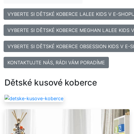
VYBERTE SI DĚTSKÉ KOBERCE LALEE KIDS V E-SHOP
VYBERTE SI DĚTSKÉ KOBERCE MEGHAN LALEE KIDS 
VYBERTE SI DĚTSKÉ KOBERCE OBSESSION KIDS V E-
KONTAKTUJTE NÁS, RÁDI VÁM PORADÍME
Dětské kusové koberce