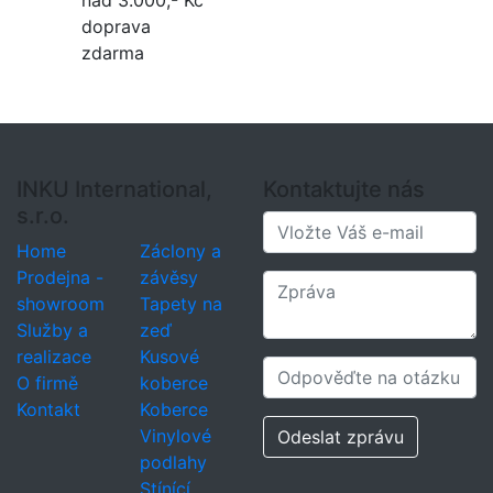
nad 3.000,- Kč
doprava
zdarma
INKU International,
Kontaktujte nás
s.r.o.
Home
Záclony a
Prodejna -
závěsy
showroom
Tapety na
Služby a
zeď
realizace
Kusové
O firmě
koberce
Kontakt
Koberce
Vinylové
Odeslat zprávu
podlahy
Stínící