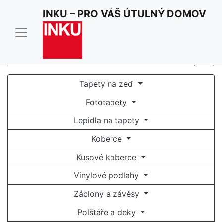
Pro optimální funkci našich stránek používáme cookies.
INKU – PRO VÁŠ ÚTULNÝ DOMOV
Užíváním stránek inku.cz souhlasíte s jejich
používáním.
Rozumím a souhlasím
Tapety na zeď
Fototapety
Lepidla na tapety
Koberce
Kusové koberce
Vinylové podlahy
Záclony a závěsy
Polštáře a deky