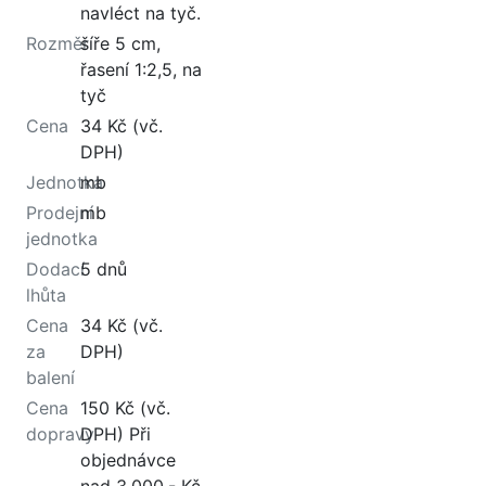
navléct na tyč.
Rozměr
šíře 5 cm,
řasení 1:2,5, na
tyč
Cena
34 Kč (vč.
DPH)
Jednotka
mb
Prodejní
mb
jednotka
Dodací
5 dnů
lhůta
Cena
34 Kč (vč.
za
DPH)
balení
Cena
150 Kč (vč.
dopravy
DPH) Při
objednávce