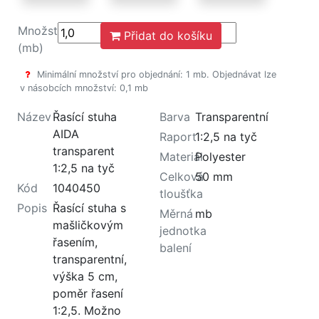
Množství
Přidat do košíku
(mb)
Minimální množství pro objednání: 1 mb. Objednávat lze
v násobcích množství: 0,1 mb
Název
Řasící stuha
Barva
Transparentní
AIDA
Raport
1:2,5 na tyč
transparent
Materiál
Polyester
1:2,5 na tyč
Celková
50 mm
Kód
1040450
tloušťka
Popis
Řasící stuha s
Měrná
mb
mašličkovým
jednotka
řasením,
balení
transparentní,
výška 5 cm,
poměr řasení
1:2,5. Možno