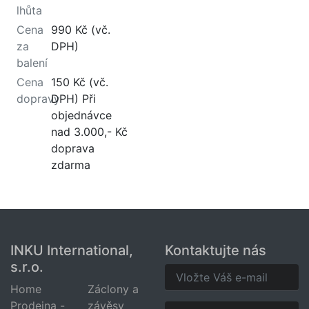
lhůta
Cena
990 Kč (vč.
za
DPH)
balení
Cena
150 Kč (vč.
dopravy
DPH) Při
objednávce
nad 3.000,- Kč
doprava
zdarma
INKU International,
Kontaktujte nás
s.r.o.
Home
Záclony a
Prodejna -
závěsy