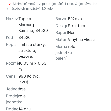
Minimální množství pro objednání: 1 role. Objednávat lze
v násobcích množství: 1,0 role
Název
Tapeta
Barva
Béžová
Marburg
Design
Struktura
Kumano, 34520
Raport
Není
Kód
34520
Materiál
Vinyl na vliesu
Popis
Imitace stěrky,
Měrná
role
struktura,
jednotka
béžová.
balení
Rozměr
10,05 m x 0,53
m
Cena
990 Kč (vč.
DPH)
Jednotka
role
Prodejní
role
jednotka
Dodací
14 dnů