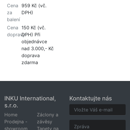
Cena
959 Kč (vč.
za
DPH)
balení
Cena
150 Kč (vč.
dopravy
DPH) Při
objednávce
nad 3.000,- Kč
doprava
zdarma
INKU International,
Kontaktujte nás
s.r.o.
Home
Záclony a
Prodejna -
závěsy
showroom
Tapety na