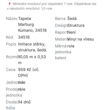
Minimální množství pro objednání: 1 role. Objednávat lze
v násobcích množství: 1,0 role
Název
Tapeta
Barva
Šedá
Marburg
Design
Struktura
Kumano, 34518
Raport
Není
Kód
34518
Materiál
Vinyl na vliesu
Popis
Imitace stěrky,
Měrná
role
struktura, šedá.
jednotka
Rozměr
10,05 m x 0,53
balení
m
Cena
959 Kč (vč.
DPH)
Jednotka
role
Prodejní
role
jednotka
Dodací
14 dnů
lhůta