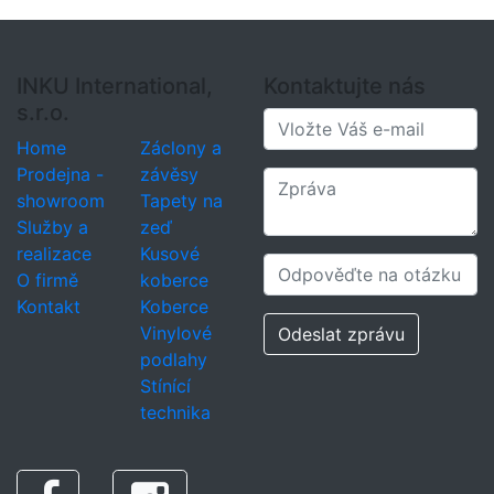
INKU International,
Kontaktujte nás
s.r.o.
Home
Záclony a
Prodejna -
závěsy
showroom
Tapety na
Služby a
zeď
realizace
Kusové
O firmě
koberce
Kontakt
Koberce
Vinylové
Odeslat zprávu
podlahy
Stínící
technika