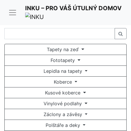
Pro optimální funkci našich stránek používáme cookies.
INKU – PRO VÁŠ ÚTULNÝ DOMOV
Užíváním stránek inku.cz souhlasíte s jejich
používáním.
Rozumím a souhlasím
Tapety na zeď
Fototapety
Lepidla na tapety
Koberce
Kusové koberce
Vinylové podlahy
Záclony a závěsy
Polštáře a deky