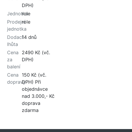
DPH)
Jednotka
role
Prodejní
role
jednotka
Dodací
14 dnů
lhůta
Cena
2490 Kč (vč.
za
DPH)
balení
Cena
150 Kč (vč.
dopravy
DPH) Při
objednávce
nad 3.000,- Kč
doprava
zdarma