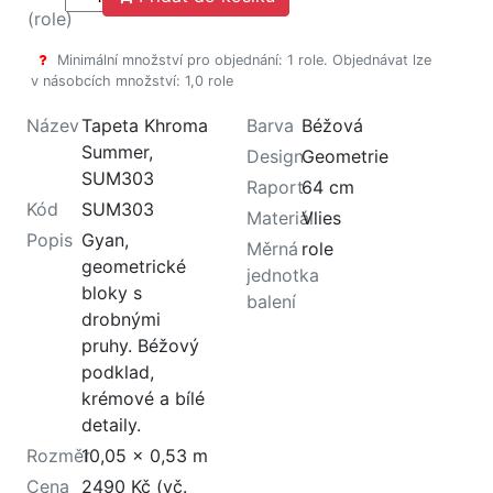
(role)
Minimální množství pro objednání: 1 role. Objednávat lze
v násobcích množství: 1,0 role
Název
Tapeta Khroma
Barva
Béžová
Summer,
Design
Geometrie
SUM303
Raport
64 cm
Kód
SUM303
Materiál
Vlies
Popis
Gyan,
Měrná
role
geometrické
jednotka
bloky s
balení
drobnými
pruhy. Béžový
podklad,
krémové a bílé
detaily.
Rozměr
10,05 x 0,53 m
Cena
2490 Kč (vč.