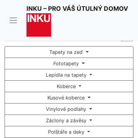
Pro optimální funkci našich stránek používáme cookies.
INKU – PRO VÁŠ ÚTULNÝ DOMOV
Užíváním stránek inku.cz souhlasíte s jejich
používáním.
Rozumím a souhlasím
Tapety na zeď
Fototapety
Lepidla na tapety
Koberce
Kusové koberce
Vinylové podlahy
Záclony a závěsy
Polštáře a deky