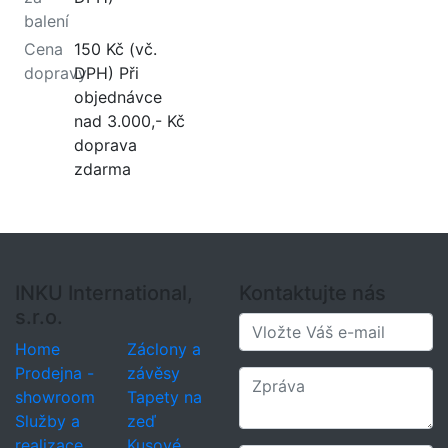
balení
Cena
150 Kč (vč.
dopravy
DPH) Při
objednávce
nad 3.000,- Kč
doprava
zdarma
INKU International,
Kontaktujte nás
s.r.o.
Home
Záclony a
Prodejna -
závěsy
showroom
Tapety na
Služby a
zeď
realizace
Kusové