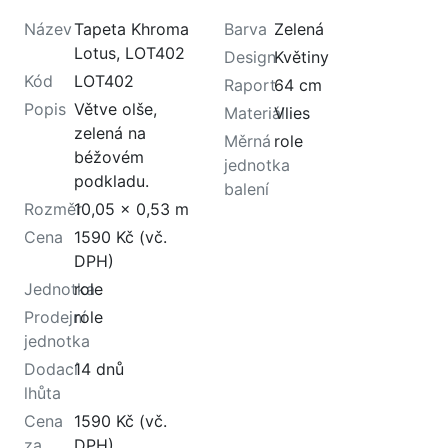
Název
Tapeta Khroma
Barva
Zelená
Lotus, LOT402
Design
Květiny
Kód
LOT402
Raport
64 cm
Popis
Větve olše,
Materiál
Vlies
zelená na
Měrná
role
béžovém
jednotka
podkladu.
balení
Rozměr
10,05 x 0,53 m
Cena
1590 Kč (vč.
DPH)
Jednotka
role
Prodejní
role
jednotka
Dodací
14 dnů
lhůta
Cena
1590 Kč (vč.
za
DPH)