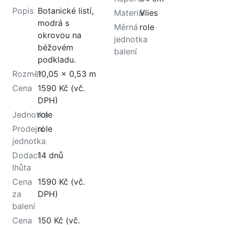
Popis
Botanické listí,
Materiál
Vlies
modrá s
Měrná
role
okrovou na
jednotka
béžovém
balení
podkladu.
Rozměr
10,05 x 0,53 m
Cena
1590 Kč (vč.
DPH)
Jednotka
role
Prodejní
role
jednotka
Dodací
14 dnů
lhůta
Cena
1590 Kč (vč.
za
DPH)
balení
Cena
150 Kč (vč.