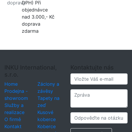
dopravy
DPH) Při
objednávce
nad 3.000,- Kč
doprava
zdarma
INKU International,
Kontaktujte nás
s.r.o.
Home
Záclony a
Prodejna -
závěsy
showroom
Tapety na
Služby a
zeď
realizace
Kusové
O firmě
koberce
Kontakt
Koberce