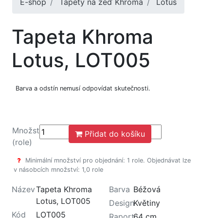
E-shop
Tapety na zeď Khroma
Lotus
Tapeta Khroma
Lotus, LOT005
Barva a odstín nemusí odpovídat skutečnosti.
Množství
Přidat do košíku
(role)
Minimální množství pro objednání: 1 role. Objednávat lze
v násobcích množství: 1,0 role
Název
Tapeta Khroma
Barva
Béžová
Lotus, LOT005
Design
Květiny
Kód
LOT005
Raport
64 cm