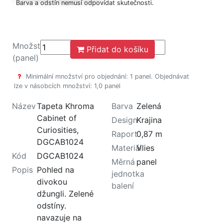
Barva a odstín nemusí odpovídat skutečnosti.
Množství
Přidat do košíku
(panel)
Minimální množství pro objednání: 1 panel. Objednávat
lze v násobcích množství: 1,0 panel
Název
Tapeta Khroma
Barva
Zelená
Cabinet of
Design
Krajina
Curiosities,
Raport
0,87 m
DGCAB1024
Materiál
Vlies
Kód
DGCAB1024
Měrná
panel
Popis
Pohled na
jednotka
divokou
balení
džungli. Zelené
odstíny.
navazuje na