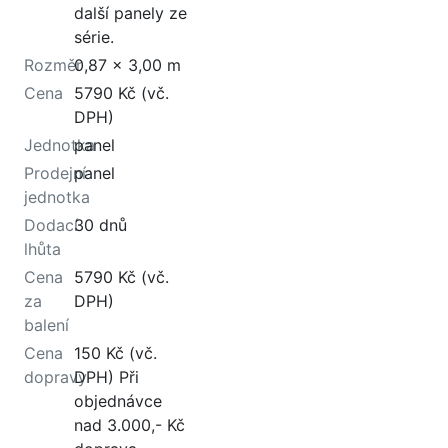
další panely ze
série.
Rozměr
0,87 x 3,00 m
Cena
5790 Kč (vč.
DPH)
Jednotka
panel
Prodejní
panel
jednotka
Dodací
30 dnů
lhůta
Cena
5790 Kč (vč.
za
DPH)
balení
Cena
150 Kč (vč.
dopravy
DPH) Při
objednávce
nad 3.000,- Kč