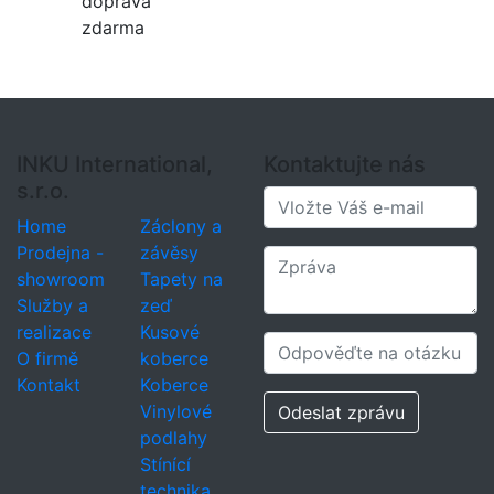
doprava
zdarma
INKU International,
Kontaktujte nás
s.r.o.
Home
Záclony a
Prodejna -
závěsy
showroom
Tapety na
Služby a
zeď
realizace
Kusové
O firmě
koberce
Kontakt
Koberce
Vinylové
Odeslat zprávu
podlahy
Stínící
technika