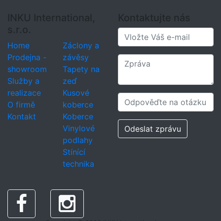
INKU International,
Kontaktujte nás
s.r.o.
Home
Záclony a
Prodejna -
závěsy
showroom
Tapety na
Služby a
zeď
realizace
Kusové
O firmě
koberce
Kontakt
Koberce
Vinylové
Odeslat zprávu
podlahy
Stínící
technika