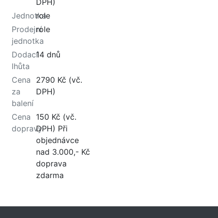
DPH)
Jednotka
role
Prodejní
role
jednotka
Dodací
14 dnů
lhůta
Cena
2790 Kč (vč.
za
DPH)
balení
Cena
150 Kč (vč.
dopravy
DPH) Při
objednávce
nad 3.000,- Kč
doprava
zdarma