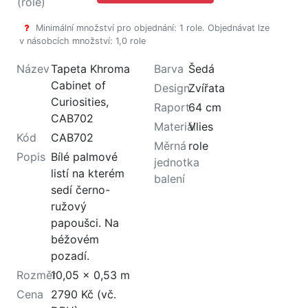
(role)
Minimální množství pro objednání: 1 role. Objednávat lze
v násobcích množství: 1,0 role
Název
Tapeta Khroma
Barva
Šedá
Cabinet of
Design
Zvířata
Curiosities,
Raport
64 cm
CAB702
Materiál
Vlies
Kód
CAB702
Měrná
role
Popis
Bílé palmové
jednotka
listí na kterém
balení
sedí černo-
ružový
papoušci. Na
béžovém
pozadí.
Rozměr
10,05 x 0,53 m
Cena
2790 Kč (vč.