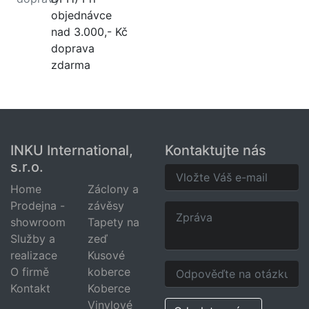
objednávce
nad 3.000,- Kč
doprava
zdarma
INKU International,
Kontaktujte nás
s.r.o.
Home
Záclony a
Prodejna -
závěsy
showroom
Tapety na
Služby a
zeď
realizace
Kusové
O firmě
koberce
Kontakt
Koberce
Vinylové