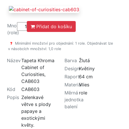
Množství
Přidat do košíku
(role)
Minimální množství pro objednání: 1 role. Objednávat lze
v násobcích množství: 1,0 role
Název
Tapeta Khroma
Barva
Žlutá
Cabinet of
Design
Květiny
Curiosities,
Raport
64 cm
CAB603
Materiál
Vlies
Kód
CAB603
Měrná
role
Popis
Zelenkavé
jednotka
větve s plody
balení
papaye a
exotickými
květy.