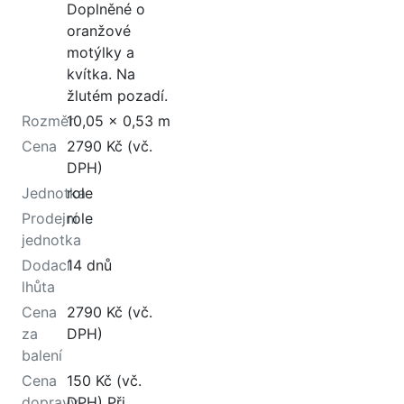
Doplněné o
oranžové
motýlky a
kvítka. Na
žlutém pozadí.
Rozměr
10,05 x 0,53 m
Cena
2790 Kč (vč.
DPH)
Jednotka
role
Prodejní
role
jednotka
Dodací
14 dnů
lhůta
Cena
2790 Kč (vč.
za
DPH)
balení
Cena
150 Kč (vč.
dopravy
DPH) Při