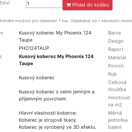
ství
Přidat do košíku
)
nimální množství pro objednání: 1 kus. Objednávat lze v násobcích množst
ev
Kusový koberec My Phoenix 124
Barva
Taupe
Design
PHO124TAUP
Raport
s
Kusový koberec My Phoenix 124
Materiál
Taupe
Povrch
Rub
Kusový koberec
Celková
tloušťka
Kusový koberec s velmi jemným a
Hmotnost
příjemným povrchem
na m2
Hlavní vlastnosti koberce:
Měrná
Koberec je strojově tkaný.
jednotka
Koberec je vyrobený ve 3D efektu.
balení