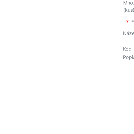
Množ
(kus
Mi
Náz
Kód
Popi