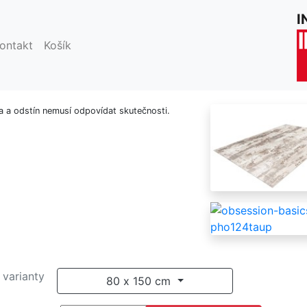
I
shop
Kusové koberce Obsession
Obsession Basics
ontakt
Košík
usový koberec My Phoe
a a odstín nemusí odpovídat skutečnosti.
 varianty
80 x 150 cm