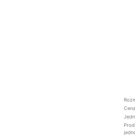
Roz
Cen
Jedn
Prod
jedn