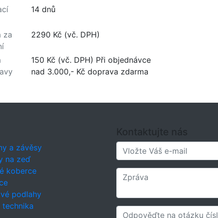
cí
14 dnů
 za
2290 Kč (vč. DPH)
ní
a
150 Kč (vč. DPH) Při objednávce
avy
nad 3.000,- Kč doprava zdarma
Kontaktujte nás
ny a závěsy
y na zeď
é koberce
ce
ové podlahy
í technika