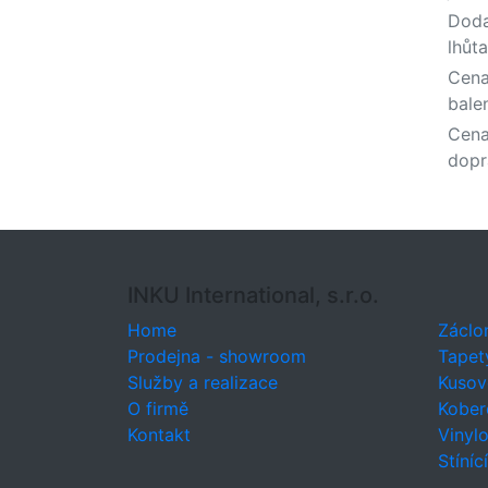
Doda
lhůta
Cena
bale
Cen
dopr
INKU International, s.r.o.
Home
Záclo
Prodejna - showroom
Tapet
Služby a realizace
Kusov
O firmě
Kober
Kontakt
Vinyl
Stíníc