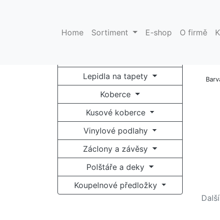
E-
Home
Sortiment
E-shop
O firmě
K
Tapety na zeď
K
Fototapety
Lepidla na tapety
Barv
Koberce
Kusové koberce
Vinylové podlahy
Záclony a závěsy
Polštáře a deky
Koupelnové předložky
Další