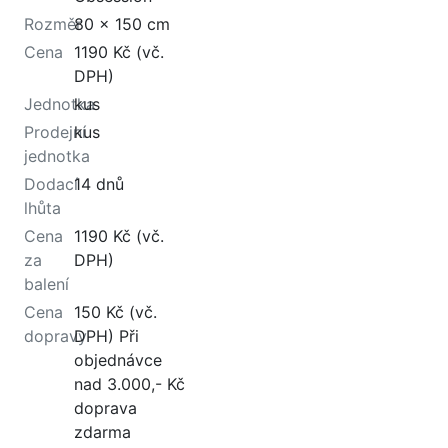
Rozměr
80 x 150 cm
Cena
1190 Kč (vč.
DPH)
Jednotka
kus
Prodejní
kus
jednotka
Dodací
14 dnů
lhůta
Cena
1190 Kč (vč.
za
DPH)
balení
Cena
150 Kč (vč.
dopravy
DPH) Při
objednávce
nad 3.000,- Kč
doprava
zdarma