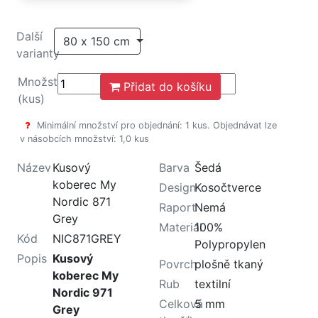
Další
80 x 150 cm
varianty
Množství
Přidat do košíku
(kus)
Minimální množství pro objednání: 1 kus. Objednávat lze
v násobcích množství: 1,0 kus
Název
Kusový
Barva
Šedá
koberec My
Design
Kosočtverce
Nordic 871
Raport
Nemá
Grey
Materiál
100%
Kód
NIC871GREY
Polypropylen
Popis
Kusový
Povrch
plošně tkaný
koberec My
Rub
textilní
Nordic 971
Celková
5 mm
Grey