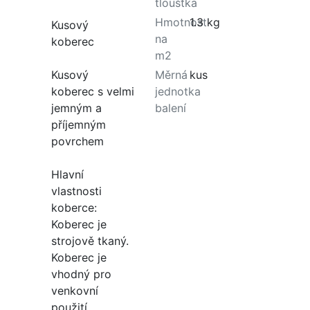
tloušťka
Hmotnost
1.3 kg
Kusový
na
koberec
m2
Kusový
Měrná
kus
koberec s velmi
jednotka
jemným a
balení
příjemným
povrchem
Hlavní
vlastnosti
koberce:
Koberec je
strojově tkaný.
Koberec je
vhodný pro
venkovní
použití.