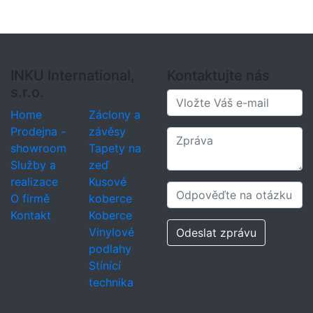
INKU International,
Kontaktujte nás
s.r.o.
Home
Záclony a
Prodejna -
závěsy
showroom
Tapety na
Služby a
zeď
realizace
Kusové
O firmě
koberce
Kontakt
Koberce
Vinylové
Odeslat zprávu
podlahy
Stínící
technika