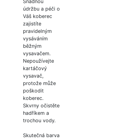
Snadnou
údržbu a péči o
Váš koberec
zajistíte
pravidelným
vysáváním
běžným
vysavačem.
Nepoužívejte
kartáčový
vysavač,
protože může
poškodit
koberec.
Skvrny očistěte
hadříkem a
trochou vody.
Skutečná barva