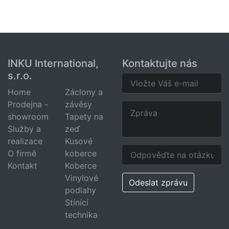
INKU International,
Kontaktujte nás
s.r.o.
Home
Záclony a
Prodejna -
závěsy
showroom
Tapety na
Služby a
zeď
realizace
Kusové
O firmě
koberce
Kontakt
Koberce
Vinylové
Odeslat zprávu
podlahy
Stínící
technika