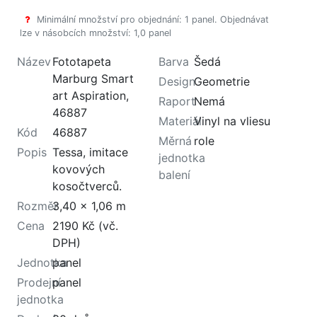
Minimální množství pro objednání: 1 panel. Objednávat
lze v násobcích množství: 1,0 panel
Název
Fototapeta
Barva
Šedá
Marburg Smart
Design
Geometrie
art Aspiration,
Raport
Nemá
46887
Materiál
Vinyl na vliesu
Kód
46887
Měrná
role
Popis
Tessa, imitace
jednotka
kovových
balení
kosočtverců.
Rozměr
3,40 x 1,06 m
Cena
2190 Kč (vč.
DPH)
Jednotka
panel
Prodejní
panel
jednotka