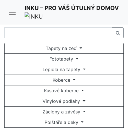
Pro optimální funkci našich stránek používáme cookies.
INKU – PRO VÁŠ ÚTULNÝ DOMOV
Užíváním stránek inku.cz souhlasíte s jejich
používáním.
Rozumím a souhlasím
Tapety na zeď
Fototapety
Lepidla na tapety
Koberce
Kusové koberce
Vinylové podlahy
Záclony a závěsy
Polštáře a deky