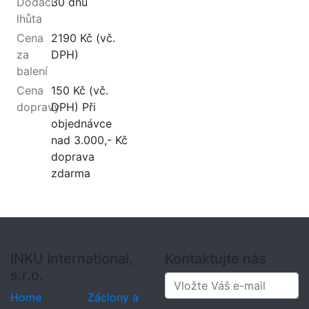
Dodací
30 dnů
lhůta
Cena
2190 Kč (vč.
za
DPH)
balení
Cena
150 Kč (vč.
dopravy
DPH) Při
objednávce
nad 3.000,- Kč
doprava
zdarma
INKU International,
Kontaktujte nás
s.r.o.
Home
Záclony a