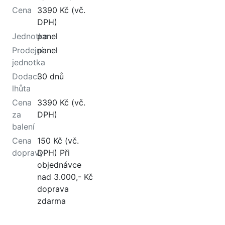
Cena
3390 Kč (vč.
DPH)
Jednotka
panel
Prodejní
panel
jednotka
Dodací
30 dnů
lhůta
Cena
3390 Kč (vč.
za
DPH)
balení
Cena
150 Kč (vč.
dopravy
DPH) Při
objednávce
nad 3.000,- Kč
doprava
zdarma