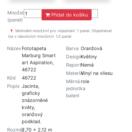
Množství
Přidat do košíku
(panel)
Minimální množství pro objednání: 1 panel. Objednávat
lze v násobcích množství: 1,0 panel
Název
Fototapeta
Barva
Oranžová
Marburg Smart
Design
Květiny
art Aspiration,
Raport
Nemá
46722
Materiál
Vinyl na vliesu
Kód
46722
Měrná
role
Popis
Jacinta,
jednotka
graficky
balení
znázorněné
květy,
oranžový
podklad.
Rozměr
2,70 x 2,12 m