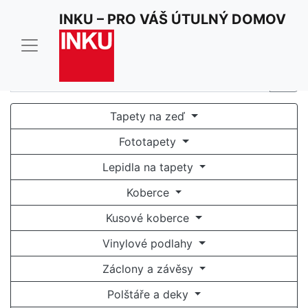
Pro optimální funkci našich stránek používáme cookies.
INKU – PRO VÁŠ ÚTULNÝ DOMOV
Užíváním stránek inku.cz souhlasíte s jejich
používáním.
Rozumím a souhlasím
Tapety na zeď
Fototapety
Lepidla na tapety
Koberce
Kusové koberce
Vinylové podlahy
Záclony a závěsy
Polštáře a deky