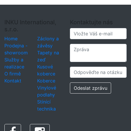
INKU International,
Kontaktujte nás
s.r.o.
Home
Záclony a
Prodejna -
závěsy
showroom
Tapety na
Služby a
zeď
realizace
Kusové
O firmě
koberce
Kontakt
Koberce
Vinylové
Odeslat zprávu
podlahy
Stínící
technika