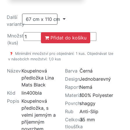
Další
67 cm x 110 cm
varianty
Množství
Přidat do košíku
(kus)
Minimální množství pro objednání: 1 kus. Objednávat lze
v násobcích množství: 1,0 kus
Název
Koupelnová
Barva
Černá
předložka Lina
Design
Jednobarevný
Mats Black
Raport
Nemá
Kód
lin400bla
Materiál
100% Polyester
Popis
Koupelnová
Povrch
shaggy
předložka, s
Rub
Anti-Slip
velmi jemným a
Celková
35 mm
příjemným
tloušťka
povrchem,