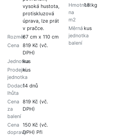
Hmotnost
1.8 kg
vysoká hustota,
na
protiskluzová
m2
úprava, lze prát
v pračce.
Měrná
kus
jednotka
Rozměr
67 cm x 110 cm
balení
Cena
819 Kč (vč.
DPH)
Jednotka
kus
Prodejní
kus
jednotka
Dodací
14 dnů
lhůta
Cena
819 Kč (vč.
za
DPH)
balení
Cena
150 Kč (vč.
dopravy
DPH) Při