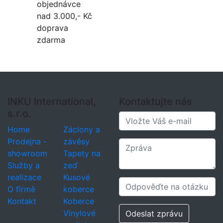
objednávce
nad 3.000,- Kč
doprava
zdarma
INKU International,
Kontaktujte nás
s.r.o.
Home
Záclony a
Prodejna -
závěsy
showroom
Tapety na
Služby a
zeď
realizace
Kusové
O firmě
koberce
Kontakt
Koberce
Vinylové
Odeslat zprávu